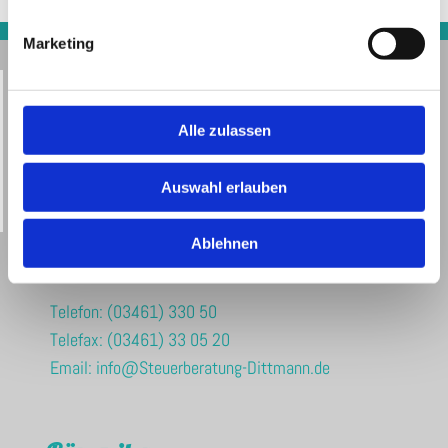
Marketing
Steuerberaterin Heidemarie Dittmann
Alle zulassen
Oberaltenburg 3
06217 Merseburg
Auswahl erlauben
Ablehnen
Kontaktdaten
Telefon:
(03461) 330 50
Telefax: (03461) 33 05 20
Email:
info@Steuerberatung-Dittmann.de