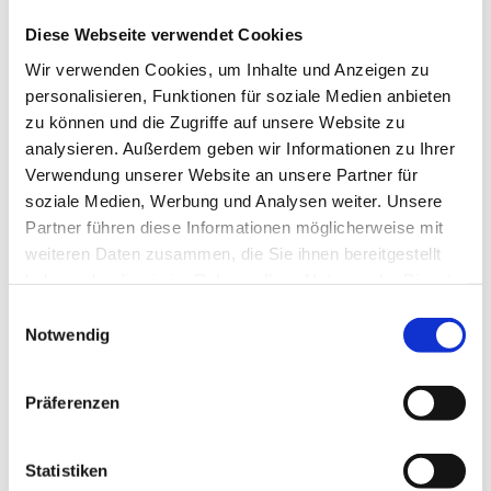
Diese Webseite verwendet Cookies
Wir verwenden Cookies, um Inhalte und Anzeigen zu
personalisieren, Funktionen für soziale Medien anbieten
Deutscher Steuerberaterverband e.V.
zu können und die Zugriffe auf unsere Website zu
http://www.dstv.de
analysieren. Außerdem geben wir Informationen zu Ihrer
Verwendung unserer Website an unsere Partner für
Steuerberaterkammer Sachsen-Anhalt
soziale Medien, Werbung und Analysen weiter. Unsere
http://www.steuerberaterkammer-sachsen-anhalt.de
Partner führen diese Informationen möglicherweise mit
weiteren Daten zusammen, die Sie ihnen bereitgestellt
haben oder die sie im Rahmen Ihrer Nutzung der Dienste
Wir arbeiten in Kooperation mit
gesammelt haben.
Einwilligungsauswahl
Abt-Gregor-Danner-Str. 2
Notwendig
82346 Andechs
Telefon (08152) 988-0
Telefax (08152) 988-100
Präferenzen
Email: hmd@hmd-software.com
Web:
http://www.hmd-software.com
Statistiken